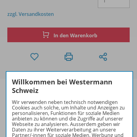
zzgl. Versandkosten
In den Warenkorb
Willkommen bei Westermann
Schweiz
Wir verwenden neben technisch notwendigen
Produktinformationen
Cookies auch solche, um Inhalte und Anzeigen zu
personalisieren, Funktionen für soziale Medien
anbieten zu können und die Zugriffe auf unserer
Webseite zu analysieren. Ausserdem geben wir
Daten zu ihrer Weiterverarbeitung an unsere
Beschreibung
Partner/-innen für soziale Medien, Werbung und