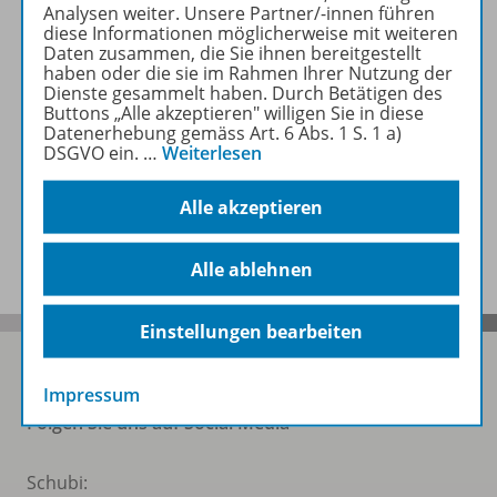
Analysen weiter. Unsere Partner/-innen führen
diese Informationen möglicherweise mit weiteren
Daten zusammen, die Sie ihnen bereitgestellt
Zugehörige Produkte
haben oder die sie im Rahmen Ihrer Nutzung der
Dienste gesammelt haben. Durch Betätigen des
Buttons „Alle akzeptieren" willigen Sie in diese
Datenerhebung gemäss Art. 6 Abs. 1 S. 1 a)
Auch in Paketen erhältlich
DSGVO ein.
…
Weiterlesen
Alle akzeptieren
Benachrichtigungs-Service
Alle ablehnen
Einstellungen bearbeiten
Impressum
Folgen Sie uns auf Social Media
Schubi: