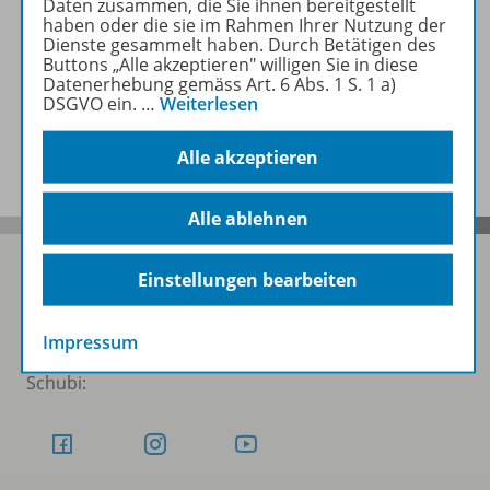
Daten zusammen, die Sie ihnen bereitgestellt
haben oder die sie im Rahmen Ihrer Nutzung der
Dienste gesammelt haben. Durch Betätigen des
Auch in Paketen erhältlich
Buttons „Alle akzeptieren" willigen Sie in diese
Datenerhebung gemäss Art. 6 Abs. 1 S. 1 a)
DSGVO ein.
…
Weiterlesen
Benachrichtigungs-Service
Alle akzeptieren
Alle ablehnen
Einstellungen bearbeiten
Folgen Sie uns auf Social Media
Impressum
Schubi: