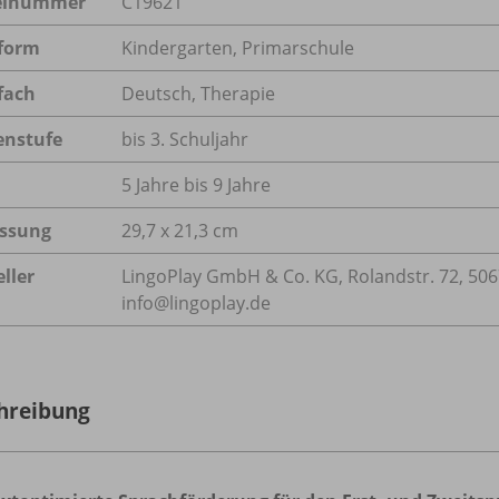
kelnummer
C19621
form
Kindergarten, Primarschule
fach
Deutsch
,
Therapie
enstufe
bis 3. Schuljahr
5 Jahre bis 9 Jahre
ssung
29,7 x 21,3 cm
ller
LingoPlay GmbH & Co. KG, Rolandstr. 72, 506
info@lingoplay.de
hreibung