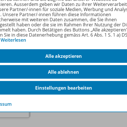
sieren. Ausserdem geben wir Daten zu ihrer Weiterverarbei
sere Partner/-innen für soziale Medien, Werbung und Analy
rfahren Sie mehr über die Reihe
r. Unsere Partner/-innen führen diese Informationen
cherweise mit weiteren Daten zusammen, die Sie ihnen
tgestellt haben oder die sie im Rahmen Ihrer Nutzung der D
melt haben. Durch Betätigen des Buttons „Alle akzeptieren
en Sie in diese Datenerhebung gemäss Art. 6 Abs. 1 S. 1 a) 
hörige Produkte
…
Weiterlesen
Alle akzeptieren
Ich und du – Satz im Nu!
Sätze mir regelmässigen Verben
C196
Alle ablehnen
Sätze bilden
Einstellungen bearbeiten
Lieferbar
essum