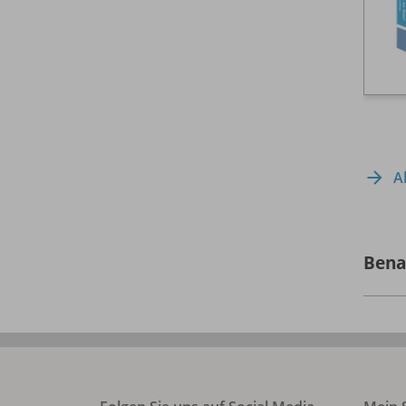
A
Bena