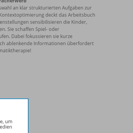
pracherwerb
wahl an klar strukturierten Aufgaben zur
 Kontextoptimierung deckt das Arbeitsbuch
nstellungen sensibilisieren die Kinder,
 Sie schaffen Spiel- oder
en. Dabei fokussieren sie kurze
rch ablenkende Informationen überfordert
matiktherapie!
he, um
Medien