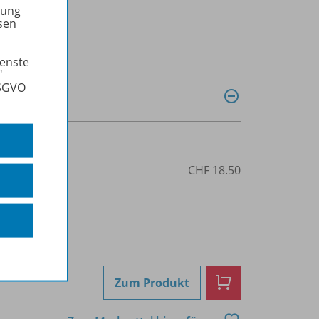
tung
sen
ienste
"
DSGVO
22
CHF 18.50
Zum Produkt