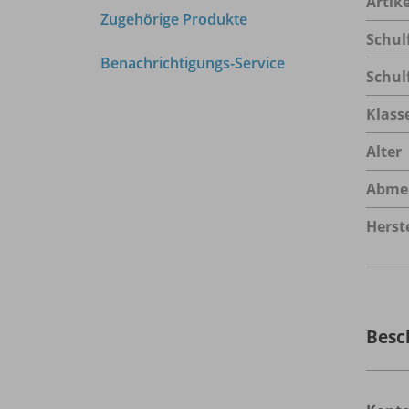
Arti
Zugehörige Produkte
Schul
Benachrichtigungs-Service
Schul
Klass
Alter
Abme
Herste
Besc