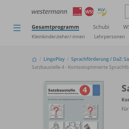
Gesamtprogramm
Schubi
W
Kleinkinderzieher/
-innen
Lehrpersonen
LingoPlay
Sprachförderung /
DaZ: S
Satzbaustelle 4 - Kontextoptimierte Sprachf
S
Ko
Für