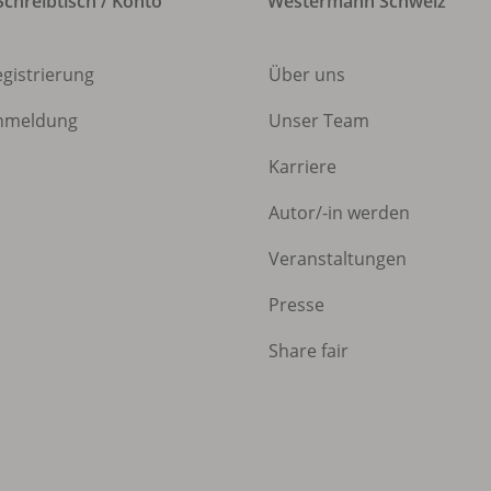
chreibtisch / Konto
Westermann Schweiz
egistrierung
Über uns
nmeldung
Unser Team
Karriere
Autor/
-in werden
Veranstaltungen
Presse
Share fair