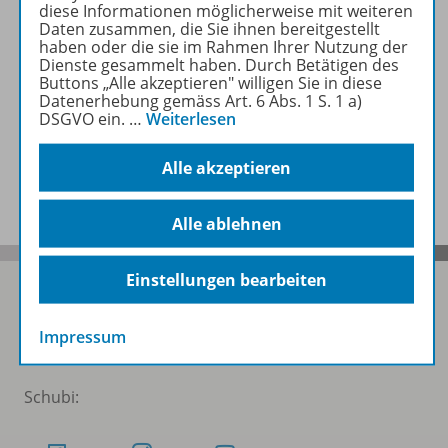
diese Informationen möglicherweise mit weiteren
Beschreibung
Daten zusammen, die Sie ihnen bereitgestellt
haben oder die sie im Rahmen Ihrer Nutzung der
Dienste gesammelt haben. Durch Betätigen des
Buttons „Alle akzeptieren" willigen Sie in diese
Zugehörige Produkte
Datenerhebung gemäss Art. 6 Abs. 1 S. 1 a)
DSGVO ein.
…
Weiterlesen
Alle akzeptieren
Benachrichtigungs-Service
Alle ablehnen
Einstellungen bearbeiten
Impressum
Folgen Sie uns auf Social Media
Schubi: