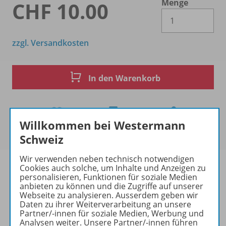
Menge
CHF 10.00
Es 
zzgl. Versandkosten
In den Warenkorb
Willkommen bei Westermann
Schweiz
Wir verwenden neben technisch notwendigen
Cookies auch solche, um Inhalte und Anzeigen zu
personalisieren, Funktionen für soziale Medien
anbieten zu können und die Zugriffe auf unserer
Webseite zu analysieren. Ausserdem geben wir
Produktinformationen
Daten zu ihrer Weiterverarbeitung an unsere
Partner/-innen für soziale Medien, Werbung und
Analysen weiter. Unsere Partner/-innen führen