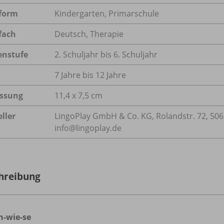
form
Kindergarten, Primarschule
fach
Deutsch
,
Therapie
enstufe
2. Schuljahr bis 6. Schuljahr
7 Jahre bis 12 Jahre
ssung
11,4 x 7,5 cm
ller
LingoPlay GmbH & Co. KG, Rolandstr. 72, 506
info@lingoplay.de
hreibung
n-wie-se