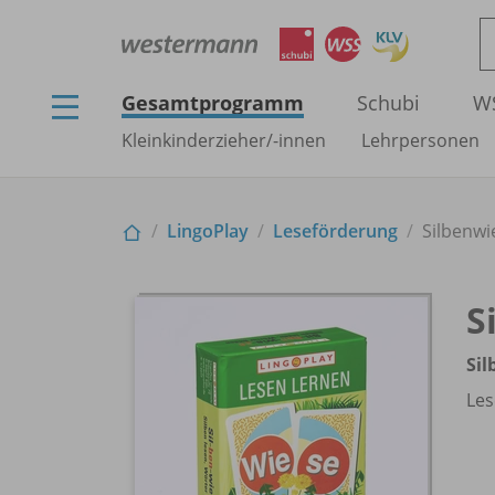
Gesamtprogramm
Schubi
W
Kleinkinderzieher/
-innen
Lehrpersonen
LingoPlay
Leseförderung
Silbenwi
S
Sil
Les