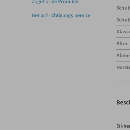
Zugehörige Produkte
Schul
Benachrichtigungs-Service
Schul
Klass
Alter
Abme
Herste
Besc
Sil-be