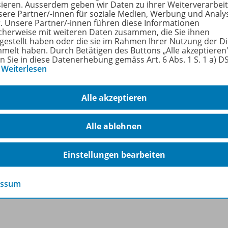
sieren. Ausserdem geben wir Daten zu ihrer Weiterverarbei
rfahren Sie mehr über die Reihe
sere Partner/-innen für soziale Medien, Werbung und Analy
r. Unsere Partner/-innen führen diese Informationen
cherweise mit weiteren Daten zusammen, die Sie ihnen
tgestellt haben oder die sie im Rahmen Ihrer Nutzung der D
melt haben. Durch Betätigen des Buttons „Alle akzeptieren
hörige Produkte
en Sie in diese Datenerhebung gemäss Art. 6 Abs. 1 S. 1 a) 
…
Weiterlesen
Wort-Pilot
Alle akzeptieren
Laute zum Wort verbinden
C198
Alle ablehnen
Lesen lernen
Einstellungen bearbeiten
Lieferbar
essum