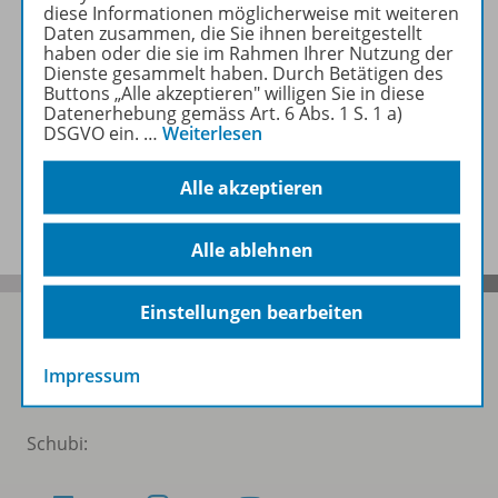
diese Informationen möglicherweise mit weiteren
Zugehörige Produkte
Daten zusammen, die Sie ihnen bereitgestellt
haben oder die sie im Rahmen Ihrer Nutzung der
Dienste gesammelt haben. Durch Betätigen des
Buttons „Alle akzeptieren" willigen Sie in diese
Video
Datenerhebung gemäss Art. 6 Abs. 1 S. 1 a)
DSGVO ein.
…
Weiterlesen
Alle akzeptieren
Benachrichtigungs-Service
Alle ablehnen
Einstellungen bearbeiten
Impressum
Folgen Sie uns auf Social Media
Schubi: