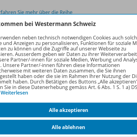
rfahren Sie mehr über die Reihe
kommen bei Westermann Schweiz
erwenden neben technisch notwendigen Cookies auch solc
hörige Produkte
e und Anzeigen zu personalisieren, Funktionen für soziale 
ten zu können und die Zugriffe auf unserer Webseite zu
sieren. Ausserdem geben wir Daten zu ihrer Weiterverarbei
sere Partner/-innen für soziale Medien, Werbung und Analy
r. Unsere Partner/-innen führen diese Informationen
SCHUBITRIX Mathematik
cherweise mit weiteren Daten zusammen, die Sie ihnen
Addition und Subtraktion mit
C239
tgestellt haben oder die sie im Rahmen Ihrer Nutzung der D
grossen Zehnerzahlen
melt haben. Durch Betätigen des Buttons „Alle akzeptieren
en Sie in diese Datenerhebung gemäss Art. 6 Abs. 1 S. 1 a) 
…
Weiterlesen
Solange der Vorrat reicht
Alle akzeptieren
Alle ablehnen