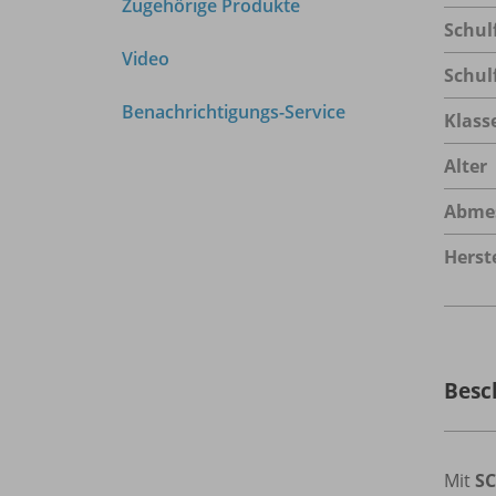
Zugehörige Produkte
Schul
Video
Schul
Benachrichtigungs-Service
Klass
Alter
Abme
Herste
Besc
Mit
SC