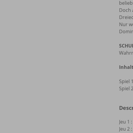
belie
Doch a
Dreie
Nur we
Domin
SCHU
Wahrn
Inhalt
Spiel 
Spiel 
Desc
Jeu 1 
Jeu 2 