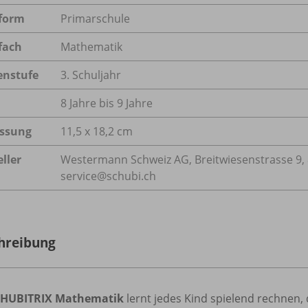
form
Primarschule
fach
Mathematik
enstufe
3. Schuljahr
8 Jahre bis 9 Jahre
ssung
11,5 x 18,2 cm
ller
Westermann Schweiz AG, Breitwiesenstrasse 9, 8
service@schubi.ch
hreibung
HUBITRIX Mathematik
lernt jedes Kind spielend rechnen,