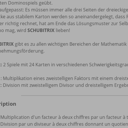
bten Dominospiels geübt.
ufgepasst: Es müssen immer alle drei Seiten der dreieckig
cke aus stabilem Karton werden so aneinandergelegt, das
r richtig rechnet, hat am Ende das Lösungsmuster zur Selb
o mag, wird
SCHUBITRIX
lieben!
BITRIX
gibt es zu allen wichtigen Bereichen der Mathemati
ehmungsförderung.
:
2 Spiele mit 24 Karten in verschiedenen Schwierigkeitsgra
1: Multiplikation eines zweistelligen Faktors mit einem dreist
2: Division mit zweistelligem Divisor und dreistelligem Ergeb
ription
: Multiplication d'un facteur à deux chiffres par un facteur à t
: Division par un diviseur à deux chiffres donnant un quotient