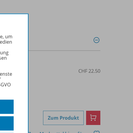
he, um
Medien
tung
sen
76
CHF 22.50
ienste
"
DSGVO
Zum Produkt