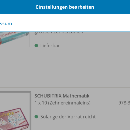
Einstellungen bearbeiten
SCHUBITRIX Mathematik
essum
Addition und Subtraktion mit
978-
grossen Zehnerzahlen
Lieferbar
SCHUBITRIX Mathematik
1 x 10 (Zehnereinmaleins)
978-
Solange der Vorrat reicht