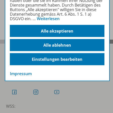
haben oder die sie im Rahmen Ihrer Nutzung der
Zugehörige Produkte
Dienste gesammelt haben. Durch Betätigen des
Buttons „Alle akzeptieren" willigen Sie in diese
Datenerhebung gemäss Art. 6 Abs. 1 S. 1 a)
DSGVO ein.
…
Weiterlesen
Benachrichtigungs-Service
Alle akzeptieren
Alle ablehnen
Einstellungen bearbeiten
Folgen Sie uns auf Social Media
Impressum
Schubi:
WSS: