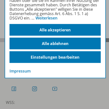
haben oder die sie im Rahmen Ihrer Nutzung der
Zugehörige Produkte
Dienste gesammelt haben. Durch Betätigen des
Buttons „Alle akzeptieren" willigen Sie in diese
Datenerhebung gemäss Art. 6 Abs. 1 S. 1 a)
DSGVO ein.
…
Weiterlesen
Benachrichtigungs-Service
Alle akzeptieren
Alle ablehnen
Einstellungen bearbeiten
Folgen Sie uns auf Social Media
Impressum
Schubi:
WSS: