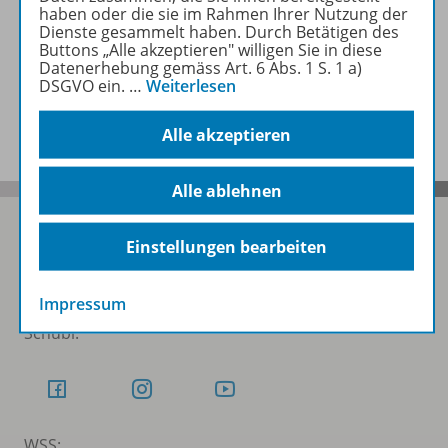
haben oder die sie im Rahmen Ihrer Nutzung der
Zugehörige Produkte
Dienste gesammelt haben. Durch Betätigen des
Buttons „Alle akzeptieren" willigen Sie in diese
Datenerhebung gemäss Art. 6 Abs. 1 S. 1 a)
DSGVO ein.
…
Weiterlesen
Benachrichtigungs-Service
Alle akzeptieren
Alle ablehnen
Einstellungen bearbeiten
Folgen Sie uns auf Social Media
Impressum
Schubi:
WSS: