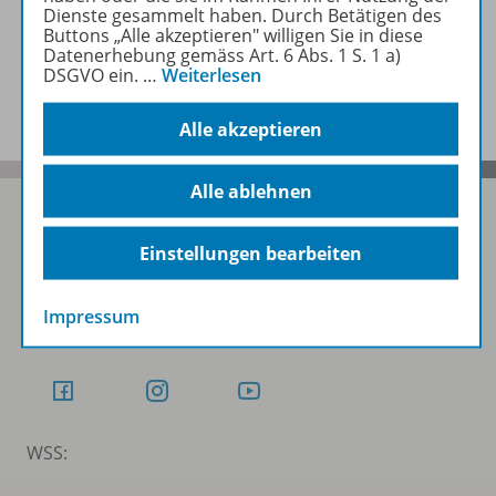
Dienste gesammelt haben. Durch Betätigen des
Buttons „Alle akzeptieren" willigen Sie in diese
Datenerhebung gemäss Art. 6 Abs. 1 S. 1 a)
DSGVO ein.
…
Weiterlesen
Benachrichtigungs-Service
Alle akzeptieren
Alle ablehnen
Einstellungen bearbeiten
Folgen Sie uns auf Social Media
Impressum
Schubi:
WSS: