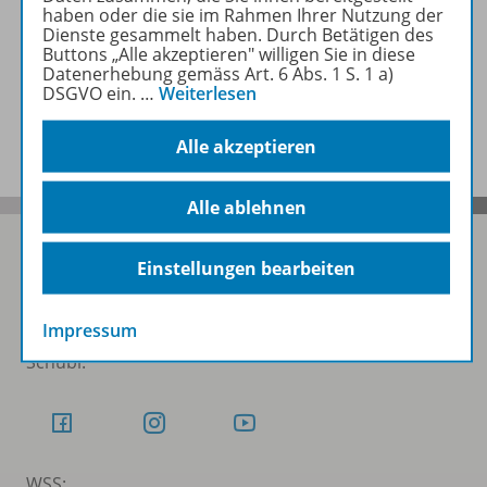
haben oder die sie im Rahmen Ihrer Nutzung der
Zugehörige Produkte
Dienste gesammelt haben. Durch Betätigen des
Buttons „Alle akzeptieren" willigen Sie in diese
Datenerhebung gemäss Art. 6 Abs. 1 S. 1 a)
DSGVO ein.
…
Weiterlesen
Benachrichtigungs-Service
Alle akzeptieren
Alle ablehnen
Einstellungen bearbeiten
Folgen Sie uns auf Social Media
Impressum
Schubi:
WSS: