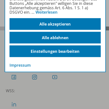
Buttons „Alle akzeptieren" willigen Sie in diese
Datenerhebung gemäss Art. 6 Abs. 1 S. 1 a)
Benachrichtigungs-Service
DSGVO ein.
…
Weiterlesen
Alle akzeptieren
Alle ablehnen
Folgen Sie uns auf Social Media
Einstellungen bearbeiten
Schubi:
Impressum
WSS: