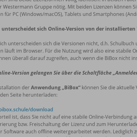
r Westermann Gruppe nötig. Mit beiden Lizenzen können Sie 
on für PC (Windows/macOS), Tablets und Smartphones (Andr
 unterscheidet sich Online-Version von der installierten
lich unterscheiden sich die Versionen nicht, d.h. Schulbuch 
n läuft im Browser. Für die Nutzung wird also eine stabile O
nnen überall darauf zugreifen, auch wenn die BiBox nicht insta
nline-Version gelangen Sie über die Schaltfläche „Anmelde
stallation der
Anwendung „BiBox“
können Sie die aktuelle 
den Seite herunterladen:
ibox.schule/download
rteil ist, dass Sie nicht auf eine stabile Online-Verbindung
trierung bzw. Freischaltung der Lizenz und zum Herunterla
r Software auch offline weitergearbeitet werden. Lediglich 