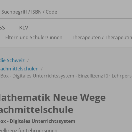
SS
KLV
Eltern und Schüler/
-innen
Therapeuten /
Therapeuti
die Schweiz
achmittelschulen
ox - Digitales Unterrichtssystem - Einzellizenz für Lehrper
athematik Neue Wege
achmittelschule
ox - Digitales Unterrichtssystem
zellizenz für Lehrpersonen