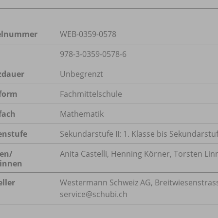
kelnummer
WEB-0359-0578
978-3-0359-0578-6
zdauer
Unbegrenzt
form
Fachmittelschule
fach
Mathematik
enstufe
Sekundarstufe II: 1. Klasse bis Sekundarstufe
en/
Anita Castelli, Henning Körner, Torsten Li
innen
ller
Westermann Schweiz AG, Breitwiesenstrasse
service@schubi.ch