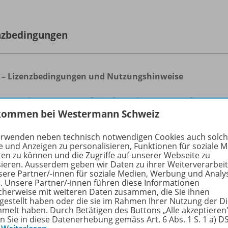
nzbedingungen
 – Lizenzbedingungen und Nutzungshinweise
utzung der BiBox-Lizenz
für Lehrer/-innen
ist nur für regis
kommen bei Westermann Schweiz
e-Benutzerkonto bei der Westermann Gruppe möglich. Eine
inzelne Lehrkraft, eine
Kollegiumslizenz
berechtigt zur Nutz
erwenden neben technisch notwendigen Cookies auch solc
e und Anzeigen zu personalisieren, Funktionen für soziale 
uerlizenz
gilt für unbestimmte Zeit, solange die BiBox zu
ten zu können und die Zugriffe auf unserer Webseite zu
Für die Lizenz
1 Schuljahr
gilt: Beim Kauf ab 01.05. endet di
sieren. Ausserdem geben wir Daten zu ihrer Weiterverarbei
sere Partner/-innen für soziale Medien, Werbung und Analy
erjahres. Beim Kauf bis zum 30.04. endet die Lizenzlaufzeit
r. Unsere Partner/-innen führen diese Informationen
cherweise mit weiteren Daten zusammen, die Sie ihnen
tzung der in BiBox enthaltenen Materialien ist für den eige
tgestellt haben oder die sie im Rahmen Ihrer Nutzung der D
melt haben. Durch Betätigen des Buttons „Alle akzeptieren
tliche Veränderungen durch Dritte übernimmt der Verlag ke
en Sie in diese Datenerhebung gemäss Art. 6 Abs. 1 S. 1 a) 