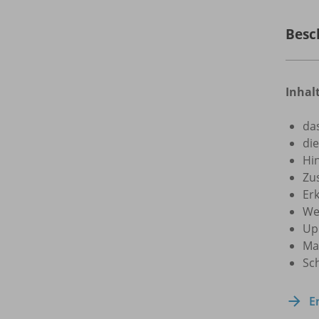
Besc
Inhal
da
di
Hi
Zu
Erk
We
Up
Ma
Sc
E