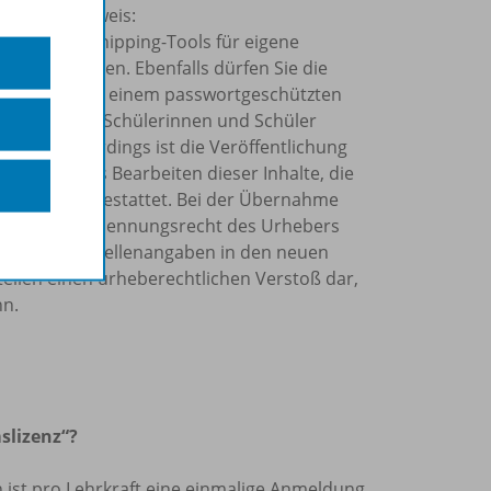
olgenden Hinweis:
Kopier- und Snipping-Tools für eigene
ahr verwenden. Ebenfalls dürfen Sie die
o Schuljahr in einem passwortgeschützten
rn allein Ihre Schülerinnen und Schüler
önnen. Allerdings ist die Veröffentlichung
Internet, das Bearbeiten dieser Inhalte, die
tzung nicht gestattet. Bei der Übernahme
et, das Namensnennungsrecht des Urhebers
sowie die Quellenangaben in den neuen
tellen einen urheberechtlichen Verstoß dar,
nn.
slizenz“?
len ist pro Lehrkraft eine einmalige Anmeldung