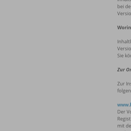
bei de
Versi
Worin
Inhalt
Versio
Sie kö
Zur O
Zur In
folgen
www.b
Der Vo
Regis
mit de