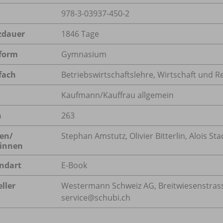
978-3-03937-450-2
zdauer
1846 Tage
form
Gymnasium
fach
Betriebswirtschaftslehre
,
Wirtschaft und R
Kaufmann/Kauffrau allgemein
n
263
en/
Stephan Amstutz, Olivier Bitterlin, Alois S
innen
ndart
E-Book
ller
Westermann Schweiz AG, Breitwiesenstrasse
service@schubi.ch