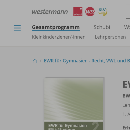
Gesamtprogramm
Schubi
W
Kleinkinderzieher/
-innen
Lehrpersonen
EWR für Gymnasien - Recht, VWL und 
E
BWL
Le
1. 
Erh