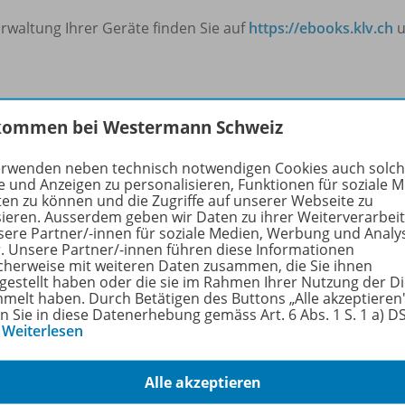
rwaltung Ihrer Geräte finden Sie auf
https://ebooks.klv.ch
u
kommen bei Westermann Schweiz
hörige Produkte
erwenden neben technisch notwendigen Cookies auch solc
e und Anzeigen zu personalisieren, Funktionen für soziale 
ten zu können und die Zugriffe auf unserer Webseite zu
EWR für Gymnasien
sieren. Ausserdem geben wir Daten zu ihrer Weiterverarbei
EWR für Gymnasien: BWL in 25
978-
sere Partner/-innen für soziale Medien, Werbung und Analy
Lektionen
r. Unsere Partner/-innen führen diese Informationen
cherweise mit weiteren Daten zusammen, die Sie ihnen
tgestellt haben oder die sie im Rahmen Ihrer Nutzung der D
Schülerband
melt haben. Durch Betätigen des Buttons „Alle akzeptieren
en Sie in diese Datenerhebung gemäss Art. 6 Abs. 1 S. 1 a) 
Lieferbar
…
Weiterlesen
Alle akzeptieren