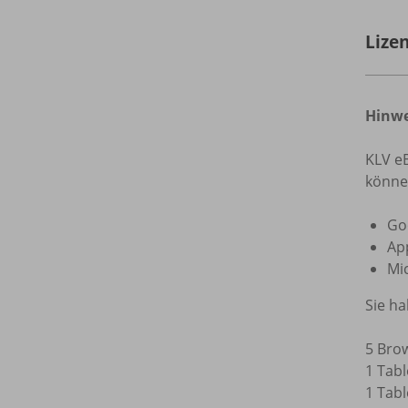
Lize
Hinwe
KLV e
könne
Go
Ap
Mi
Sie h
5 Bro
1 Tabl
1 Tabl