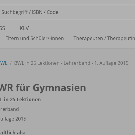
SS
KLV
Eltern und Schüler/
-innen
Therapeuten /
Therapeuti
BWL
BWL in 25 Lektionen - Lehrerband - 1. Auflage 2015
WR für Gymnasien
 in 25 Lektionen
hrerband
Auflage 2015
ältlich als: