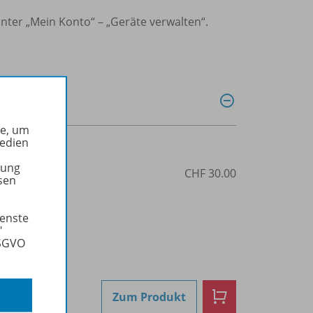
nter „Mein Konto“ – „Geräte verwalten“.
he, um
Medien
tung
3-85612-325-3
CHF 30.00
sen
ienste
"
DSGVO
Zum Produkt