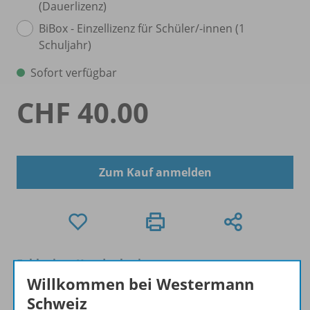
(Dauerlizenz)
BiBox - Einzellizenz für Schüler/
-innen (1
Schuljahr)
Sofort verfügbar
CHF 40.00
Zum Kauf anmelden
Exklusiver Kundenkreis
Dieses Produkt darf nur von Lehrpersonen und PH-
Willkommen bei Westermann
Studierenden erworben werden.
Schweiz