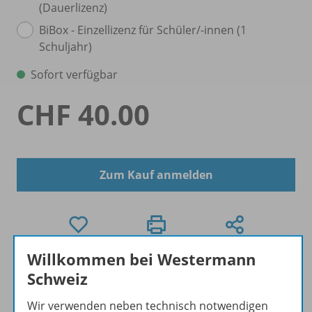
(Dauerlizenz)
BiBox - Einzellizenz für Schüler/
-innen (1
Schuljahr)
Sofort verfügbar
CHF 40.00
Zum Kauf anmelden
Willkommen bei Westermann
Exklusiver Kundenkreis
Schweiz
Dieses Produkt darf nur von Lehrpersonen und PH-
Studierenden erworben werden.
Wir verwenden neben technisch notwendigen