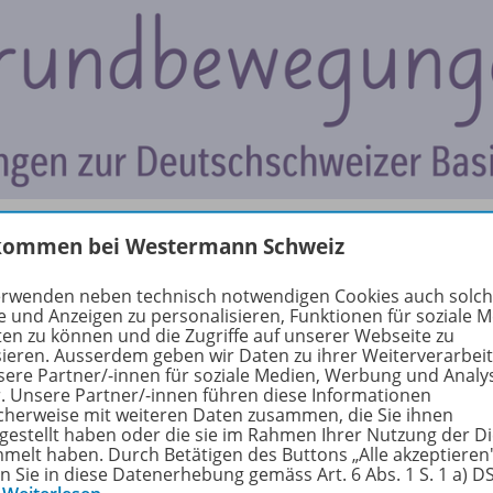
kommen bei Westermann Schweiz
rundbewegungen, die sicher eingeübt eine perfekte Vorbereit
erwenden neben technisch notwendigen Cookies auch solc
schweizer
e und Anzeigen zu personalisieren, Funktionen für soziale 
ten zu können und die Zugriffe auf unserer Webseite zu
nd ideal für die Bearbeitung mit Kreide, Farbstift oder Filzs
sieren. Ausserdem geben wir Daten zu ihrer Weiterverarbei
sere Partner/-innen für soziale Medien, Werbung und Analy
uerst in grossen Arm-, anschliessend in kleineren Hand- 
r. Unsere Partner/-innen führen diese Informationen
. Sowohl in DIN A4 als auch DIN A3 und als A3-Ausgabe mit
cherweise mit weiteren Daten zusammen, die Sie ihnen
tgestellt haben oder die sie im Rahmen Ihrer Nutzung der D
melt haben. Durch Betätigen des Buttons „Alle akzeptieren
en Sie in diese Datenerhebung gemäss Art. 6 Abs. 1 S. 1 a) 