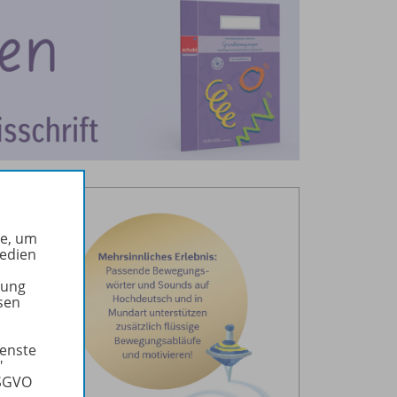
ung
he, um
Medien
tift.
tung
sen
und
ienste
"
DSGVO