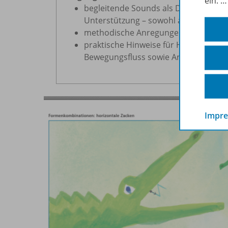
ein.
begleitende Sounds als Download ode
Unterstützung – sowohl auf Hochdeu
methodische Anregungen zur Vorbere
praktische Hinweise für Hilfestellun
Bewegungsfluss sowie Arm- und Fin
Impr