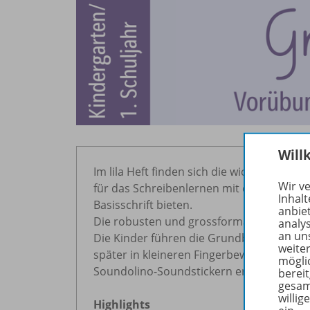
Will
Im lila Heft finden sich die wichtigen G
Wir v
für das Schreibenlernen mit der Deutsch
Inhalt
Basisschrift bieten.
anbie
Die robusten und grossformatigen Seiten si
analy
an un
Die Kinder führen die Grundbewegungen z
weite
später in kleineren Fingerbewegungen aus
mögli
Soundolino-Soundstickern erhältlich.
berei
gesam
willig
Highlights