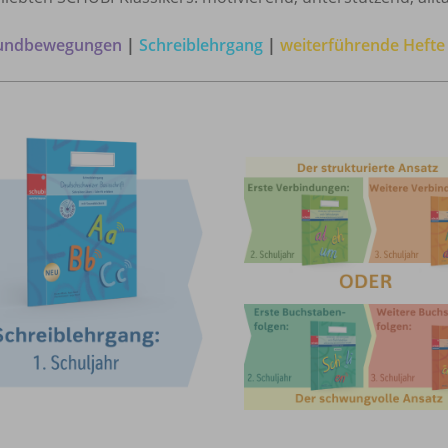
undbewegungen
|
Schreiblehrgang
|
weiterführende Heft