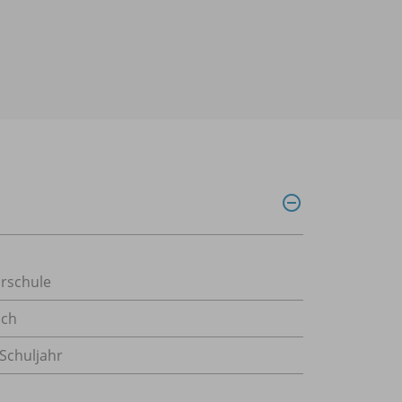
rschule
sch
 Schuljahr