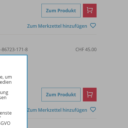
Zum Produkt
Zum Merkzettel hinzufügen
3-86723-171-8
CHF 45.00
he, um
Medien
tung
Zum Produkt
sen
Zum Merkzettel hinzufügen
ienste
"
DSGVO