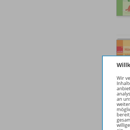
Will
Wir v
Inhalt
anbie
analy
an un
weite
mögli
berei
gesam
willig