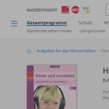
Gesamtprogramm
Schubi
W
Kleinkinderzieher/
-innen
Lehrpersonen
Aufgaben für das Hörverstehen
Höre
H
Zuh
Zuh
Wei