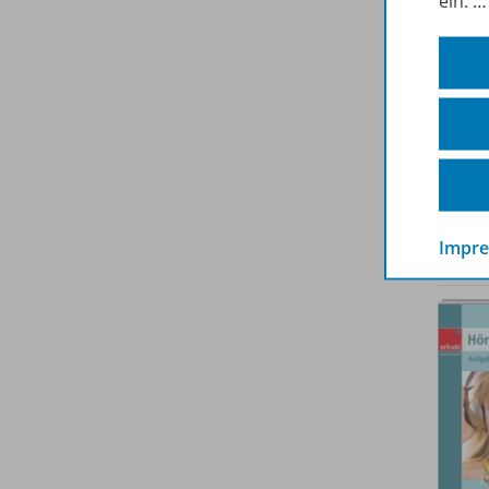
ein.
Impr