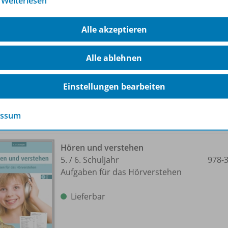
…
Weiterlesen
4. /
5. Schuljahr
978-
Aufgaben für das Hörverstehen
Alle akzeptieren
Lieferbar
Alle ablehnen
Einstellungen bearbeiten
essum
Hören und verstehen
5. /
6. Schuljahr
978-
Aufgaben für das Hörverstehen
Lieferbar