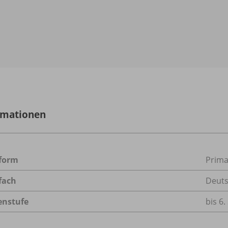
rmationen
form
Prima
fach
Deut
enstufe
bis 6.