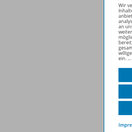
Wir v
Inhalt
anbie
analy
an un
weite
mögli
berei
gesam
willig
ein.
Bena
Impr