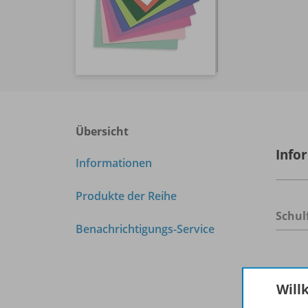
Übersicht
Info
Informationen
Produkte der Reihe
Schul
Benachrichtigungs-Service
Prod
Will