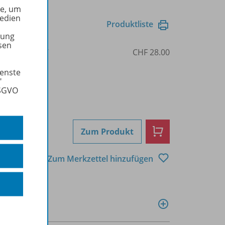
he, um
Medien
Produktliste
tung
sen
3-03976-700-7
CHF 28.00
ienste
"
DSGVO
Zum Produkt
Zum Merkzettel hinzufügen