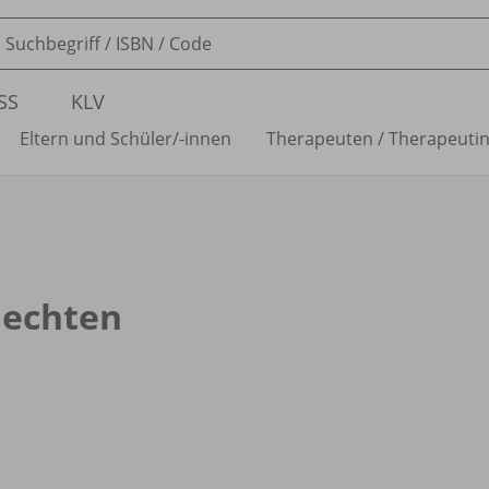
SS
KLV
Eltern und Schüler/
-innen
Therapeuten /
Therapeuti
lechten