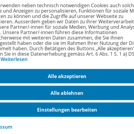
erwenden neben technisch notwendigen Cookies auch solc
e und Anzeigen zu personalisieren, Funktionen für soziale 
ten zu können und die Zugriffe auf unserer Webseite zu
sieren. Ausserdem geben wir Daten zu ihrer Weiterverarbei
Flechtblätter (10 Farben)
sere Partner/-innen für soziale Medien, Werbung und Analy
100 Blatt
978-
r. Unsere Partner/-innen führen diese Informationen
cherweise mit weiteren Daten zusammen, die Sie ihnen
tgestellt haben oder die sie im Rahmen Ihrer Nutzung der D
Lieferbar
melt haben. Durch Betätigen des Buttons „Alle akzeptieren
en Sie in diese Datenerhebung gemäss Art. 6 Abs. 1 S. 1 a) 
…
Weiterlesen
Alle akzeptieren
Alle ablehnen
Einstellungen bearbeiten
chrichtigungs-Service
essum