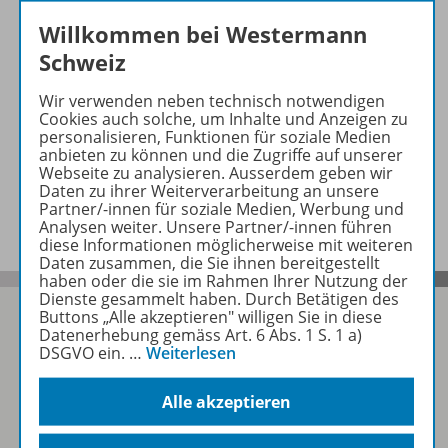
Willkommen bei Westermann
Weitere Produkte
Schweiz
Wir verwenden neben technisch notwendigen
Konzept
Cookies auch solche, um Inhalte und Anzeigen zu
personalisieren, Funktionen für soziale Medien
anbieten zu können und die Zugriffe auf unserer
Webseite zu analysieren. Ausserdem geben wir
Daten zu ihrer Weiterverarbeitung an unsere
Benachrichtigungs-Service
Partner/-innen für soziale Medien, Werbung und
Analysen weiter. Unsere Partner/-innen führen
diese Informationen möglicherweise mit weiteren
Daten zusammen, die Sie ihnen bereitgestellt
haben oder die sie im Rahmen Ihrer Nutzung der
Dienste gesammelt haben. Durch Betätigen des
Buttons „Alle akzeptieren" willigen Sie in diese
Datenerhebung gemäss Art. 6 Abs. 1 S. 1 a)
DSGVO ein.
…
Weiterlesen
Folgen Sie uns auf Social Media
Alle akzeptieren
Schubi: