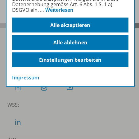
Benachrichtigungs-Service
Datenerhebung gemäss Art. 6 Abs. 1 S. 1 a)
DSGVO ein.
…
Weiterlesen
Alle akzeptieren
Alle ablehnen
Folgen Sie uns auf Social Media
Einstellungen bearbeiten
Schubi:
Impressum
WSS: