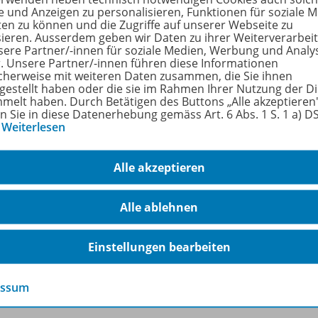
Lizenzformen
e und Anzeigen zu personalisieren, Funktionen für soziale 
ten zu können und die Zugriffe auf unserer Webseite zu
Sofort verfügbar
sieren. Ausserdem geben wir Daten zu ihrer Weiterverarbei
sere Partner/-innen für soziale Medien, Werbung und Analy
r. Unsere Partner/-innen führen diese Informationen
cherweise mit weiteren Daten zusammen, die Sie ihnen
tgestellt haben oder die sie im Rahmen Ihrer Nutzung der D
melt haben. Durch Betätigen des Buttons „Alle akzeptieren
en Sie in diese Datenerhebung gemäss Art. 6 Abs. 1 S. 1 a) 
…
Weiterlesen
Betriebwirtschaft entdecken
978-
Neuauflage
Alle akzeptieren
Für Lehrpersonen
Alle ablehnen
Lieferbar
Einstellungen bearbeiten
essum