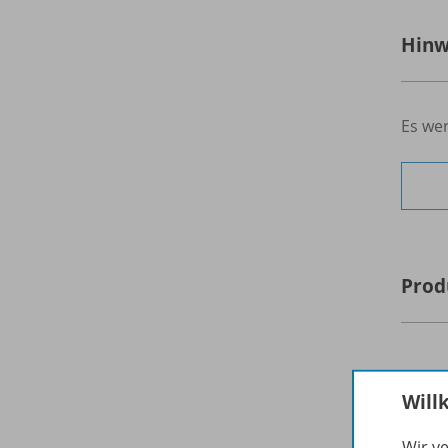
Hinw
Es wer
Prod
Will
Wir v