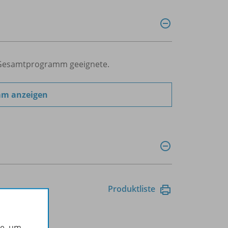
ür Gesamtprogramm geeignete.
mm anzeigen
Produktliste
he, um