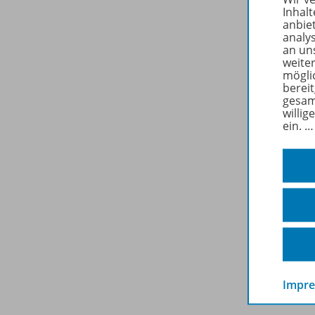
Inhalt
anbie
analy
an un
weite
mögli
berei
gesam
willig
ein.
Impr