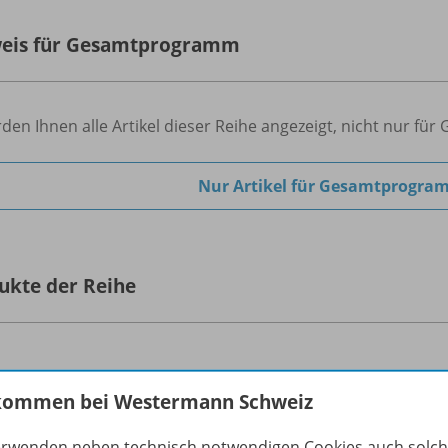
eis für Gesamtprogramm
den Ihnen alle Artikel dieser Reihe angezeigt, nicht nur f
Nur Artikel für Gesamtprogra
ukte der Reihe
kommen bei Westermann Schweiz
BiBox - Digitales Unterrichtssystem
Erhältlich in verschiedenen
erwenden neben technisch notwendigen Cookies auch solc