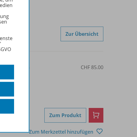
Medien
tung
sen
Zur Übersicht
ienste
"
DSGVO
3-85612-874-6
CHF 85.00
Zum Produkt
Zum Merkzettel hinzufügen