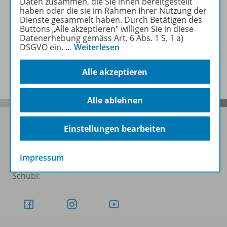
Daten zusammen, die Sie ihnen bereitgestellt
haben oder die sie im Rahmen Ihrer Nutzung der
Dienste gesammelt haben. Durch Betätigen des
Empfehlungen der Redaktion
Buttons „Alle akzeptieren" willigen Sie in diese
Datenerhebung gemäss Art. 6 Abs. 1 S. 1 a)
DSGVO ein.
…
Weiterlesen
Benachrichtigungs-Service
Alle akzeptieren
Alle ablehnen
Einstellungen bearbeiten
Folgen Sie uns auf Social Media
Impressum
Schubi: