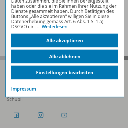
Daten zusammen, die Sie ihnen bereitgestellt
haben oder die sie im Rahmen Ihrer Nutzung der
Dienste gesammelt haben. Durch Betätigen des
Empfehlungen der Redaktion
Buttons „Alle akzeptieren" willigen Sie in diese
Datenerhebung gemäss Art. 6 Abs. 1 S. 1 a)
DSGVO ein.
…
Weiterlesen
Benachrichtigungs-Service
Alle akzeptieren
Alle ablehnen
Einstellungen bearbeiten
Folgen Sie uns auf Social Media
Impressum
Schubi: