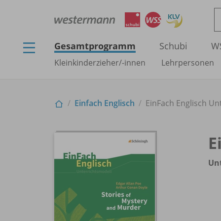
Gesamtprogramm
Schubi
W
Kleinkinderzieher/
-innen
Lehrpersonen
Einfach Englisch
EinFach Englisch Unt
E
Unt