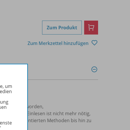
Zum Produkt
Zum Merkzettel hinzufügen
he, um
Medien
tung
uch erprobt worden,
sen
exte, langes Einlesen ist nicht mehr nötig,
handlungsorientierten Methoden bis hin zu
ienste
eitung,
"