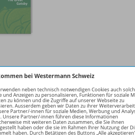
ept
kommen bei Westermann Schweiz
erwenden neben technisch notwendigen Cookies auch solc
e und Anzeigen zu personalisieren, Funktionen für soziale 
richtsmodelle
, die Ihnen wirklich Arbeit abnehmen,
ten zu können und die Zugriffe auf unserer Webseite zu
sieren. Ausserdem geben wir Daten zu ihrer Weiterverarbei
nd
aus der Unterrichtspraxis heraus
entwickelt und dort a
sere Partner/-innen für soziale Medien, Werbung und Analy
r. Unsere Partner/-innen führen diese Informationen
eten einen
klaren Leitfaden
für die Behandlung fiktionaler T
cherweise mit weiteren Daten zusammen, die Sie ihnen
möglichen einen
methodenreichen Unterricht
, von stark 
tgestellt haben oder die sie im Rahmen Ihrer Nutzung der D
er traditionellen Verfahren der Texterschließung und -bearb
melt haben. Durch Betätigen des Buttons „Alle akzeptieren