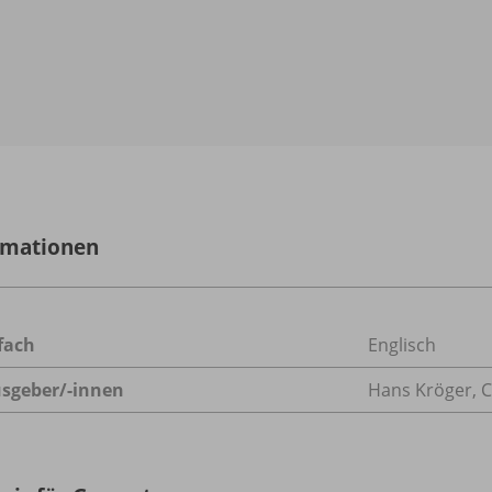
rmationen
fach
Englisch
sgeber/
-innen
Hans Kröger, 