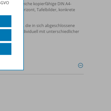
DSGVO
, z. B.: zahlreiche kopierfähige DIN A4-
rwartungshorizont, Tafelbilder, konkrete
chläge.
n
Components
, die in sich abgeschlossene
htsreihen individuell mit unterschiedlicher