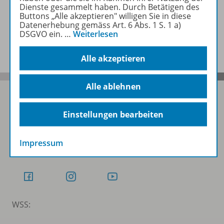
Dienste gesammelt haben. Durch Betätigen des
Buttons „Alle akzeptieren" willigen Sie in diese
Datenerhebung gemäss Art. 6 Abs. 1 S. 1 a)
DSGVO ein.
…
Weiterlesen
Benachrichtigungs-Service
Alle akzeptieren
Alle ablehnen
Einstellungen bearbeiten
Folgen Sie uns auf Social Media
Impressum
Schubi:
WSS: