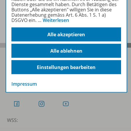
Dienste gesammelt haben. Durch Betätigen des
Buttons „Alle akzeptieren" willigen Sie in diese
Datenerhebung gemäss Art. 6 Abs. 1 S. 1 a)
DSGVO ein.
…
Weiterlesen
Benachrichtigungs-Service
Alle akzeptieren
Alle ablehnen
Einstellungen bearbeiten
Folgen Sie uns auf Social Media
Impressum
Schubi:
WSS: