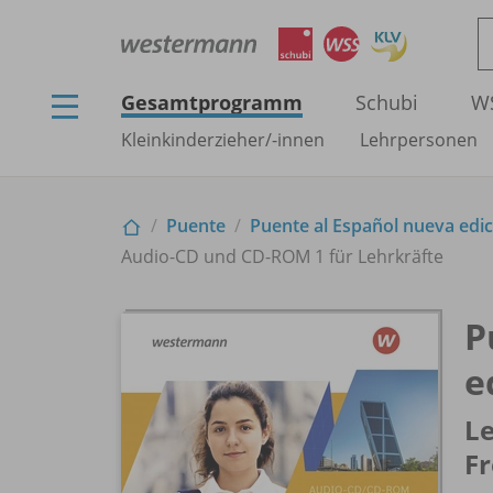
Gesamtprogramm
Schubi
W
Kleinkinderzieher/
-innen
Lehrpersonen
Puente
Puente al Español nueva edic
Audio-CD und CD-ROM 1 für Lehrkräfte
P
e
Le
F