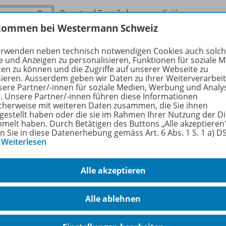
Puente al Español nueva edición
Lehrwerk für Spanisch als 3.
978-
kommen bei Westermann Schweiz
Fremdsprache - Ausgabe 2020
Schulbuch 1
erwenden neben technisch notwendigen Cookies auch solc
e und Anzeigen zu personalisieren, Funktionen für soziale 
ten zu können und die Zugriffe auf unserer Webseite zu
Lieferbar
sieren. Ausserdem geben wir Daten zu ihrer Weiterverarbei
sere Partner/-innen für soziale Medien, Werbung und Analy
r. Unsere Partner/-innen führen diese Informationen
Ergänzende Digitalprodukte erhältlich
cherweise mit weiteren Daten zusammen, die Sie ihnen
tgestellt haben oder die sie im Rahmen Ihrer Nutzung der D
melt haben. Durch Betätigen des Buttons „Alle akzeptieren
en Sie in diese Datenerhebung gemäss Art. 6 Abs. 1 S. 1 a) 
…
Weiterlesen
Puente al Español nueva edición
Alle akzeptieren
Lehrwerk für Spanisch als 3.
978-
Fremdsprache - Ausgabe 2020
Cuaderno de actividades 1 mit
Alle ablehnen
Webcodes für Audiodateien