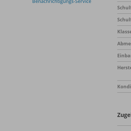
Benachrichtigungs-Service
Schul
Schul
Klass
Abme
Einba
Herste
Kondi
Zuge