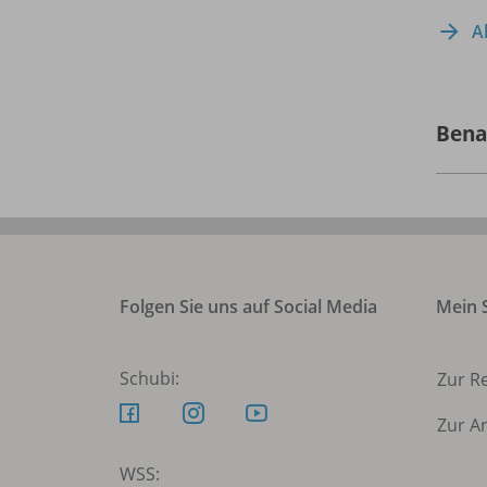
A
Bena
Folgen Sie uns auf Social Media
Mein S
Schubi:
Zur R
Zur A
WSS: