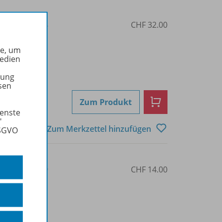
3-14-112635-8
CHF 32.00
he, um
Medien
tung
sen
Zum Produkt
ienste
"
Zum Merkzettel hinzufügen
DSGVO
3-14-112638-9
CHF 14.00