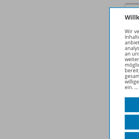
Will
Wir v
Inhalt
anbie
analy
an un
weite
mögli
berei
gesam
willig
ein.