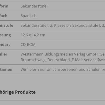
form
Sekundarstufe I
fach
Spanisch
enstufe
Sekundarstufe I: 2. Klasse bis Sekundarstufe I: 3
ssung
12,6 x 14,2 cm
ndart
CD-ROM
ller
Westermann Bildungsmedien Verlag GmbH, Geo
Braunschweig, Deutschland, E-Mail: service@w
tionen
Wir liefern nur an Lehrpersonen und Schulen, zu
hörige Produkte