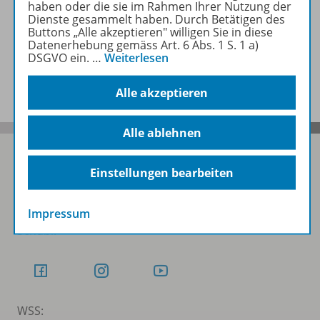
haben oder die sie im Rahmen Ihrer Nutzung der
Zugehörige Produkte
Dienste gesammelt haben. Durch Betätigen des
Buttons „Alle akzeptieren" willigen Sie in diese
Datenerhebung gemäss Art. 6 Abs. 1 S. 1 a)
DSGVO ein.
…
Weiterlesen
Benachrichtigungs-Service
Alle akzeptieren
Alle ablehnen
Einstellungen bearbeiten
Folgen Sie uns auf Social Media
Impressum
Schubi:
WSS: