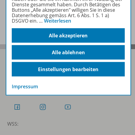
Dienste gesammelt haben. Durch Betätigen des
Buttons „Alle akzeptieren" willigen Sie in diese
Datenerhebung gemäss Art. 6 Abs. 1 S. 1 a)
DSGVO ein.
…
Weiterlesen
Benachrichtigungs-Service
Alle akzeptieren
Alle ablehnen
Einstellungen bearbeiten
Folgen Sie uns auf Social Media
Impressum
Schubi:
WSS: