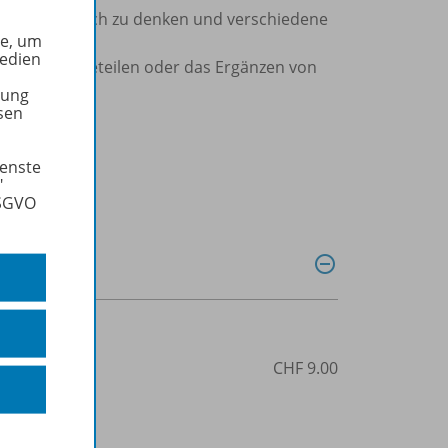
eregt, logisch zu denken und verschiedene
he, um
tern.
Medien
 von Puzzleteilen oder das Ergänzen von
t.
tung
sen
ienste
"
DSGVO
3-96622-049-1
CHF 9.00