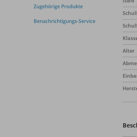
ISBN
Zugehörige Produkte
Schul
Benachrichtigungs-Service
Schul
Klass
Alter
Abme
Einba
Herste
Besc