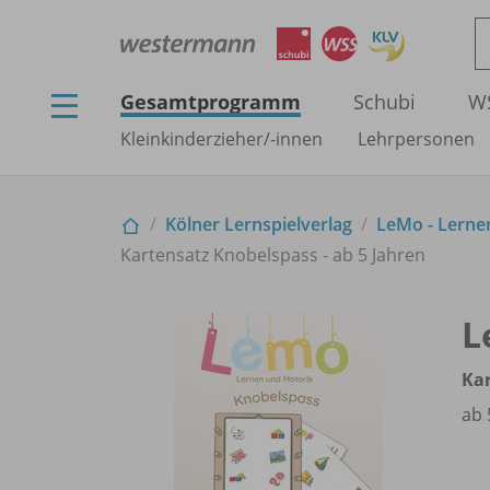
Gesamtprogramm
Schubi
W
Kleinkinderzieher/
-innen
Lehrpersonen
Kölner Lernspielverlag
LeMo - Lerne
Kartensatz Knobelspass - ab 5 Jahren
L
Ka
ab 