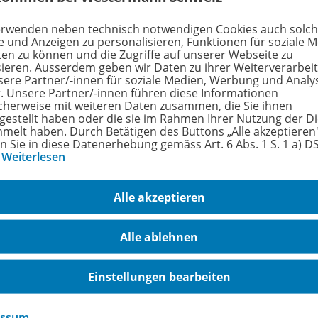
oblemlösung und Abstraktion:
Die Kinder werden dazu ang
erwenden neben technisch notwendigen Cookies auch solc
sungswege zu erkunden, um die kniffligen Aufgaben zu meis
e und Anzeigen zu personalisieren, Funktionen für soziale 
eativität und Vorstellungskraft:
Durch das Zusammenfügen
ten zu können und die Zugriffe auf unserer Webseite zu
jekten werden die kreativen Fähigkeiten der Kinder geförder
sieren. Ausserdem geben wir Daten zu ihrer Weiterverarbei
sere Partner/-innen für soziale Medien, Werbung und Analy
inmotorik und Präzision
beim Verbinden der Abbildungen
r. Unsere Partner/-innen führen diese Informationen
cherweise mit weiteren Daten zusammen, die Sie ihnen
tgestellt haben oder die sie im Rahmen Ihrer Nutzung der D
rfahren Sie mehr über die Reihe
melt haben. Durch Betätigen des Buttons „Alle akzeptieren
en Sie in diese Datenerhebung gemäss Art. 6 Abs. 1 S. 1 a) 
…
Weiterlesen
hörige Produkte
Alle akzeptieren
Alle ablehnen
LeMo - Lernen & Motorik
Neu
Kartensatz Herbstspiele
978-
Einstellungen bearbeiten
ab 4 Jahren
essum