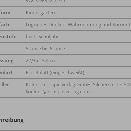
978-3-96622-119-1
form
Kindergarten
fach
Logisches Denken
,
Wahrnehmung und Konzentr
enstufe
bis 1. Schuljahr
5 Jahre bis 6 Jahre
ssung
22,9 x 15,4 cm
ndart
Einzelblatt (eingeschweißt)
ller
Kölner Lernspielverlag GmbH, Silcherstr. 13, 50
koelner@lernspielverlag.com
hreibung