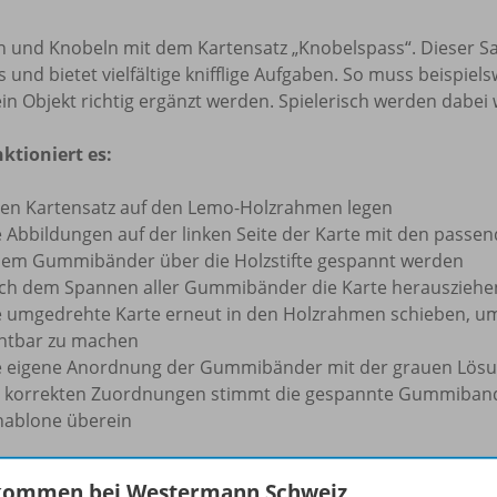
n und Knobeln mit dem Kartensatz „Knobelspass“. Dieser Sa
 und bietet vielfältige knifflige Aufgaben. So muss beispie
in Objekt richtig ergänzt werden. Spielerisch werden dabei w
ktioniert es:
nen Kartensatz auf den Lemo-Holzrahmen legen
 Abbildungen auf der linken Seite der Karte mit den passen
dem Gummibänder über die Holzstifte gespannt werden
ch dem Spannen aller Gummibänder die Karte herauszieh
e umgedrehte Karte erneut in den Holzrahmen schieben, um 
chtbar zu machen
e eigene Anordnung der Gummibänder mit der grauen Lösun
i korrekten Zuordnungen stimmt die gespannte Gummiband
hablone überein
ird gefördert:
kommen bei Westermann Schweiz