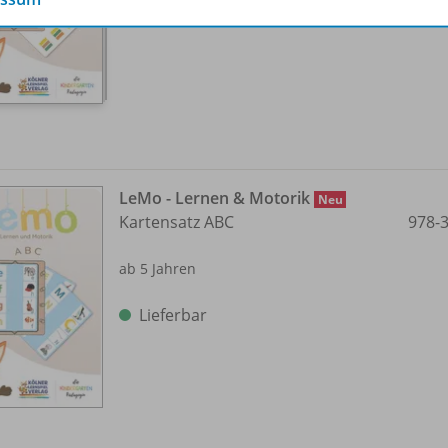
Lieferbar
LeMo - Lernen & Motorik
Neu
Kartensatz ABC
978-
ab 5 Jahren
Lieferbar