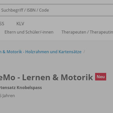
SS
KLV
Eltern und Schüler/
-innen
Therapeuten /
Therapeuti
n & Motorik - Holzrahmen und Kartensätze
eMo - Lernen & Motorik
Neu
rtensatz Knobelspass
5 Jahren