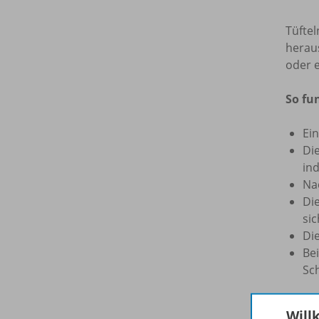
Tüftel
heraus
oder e
So fun
Ei
Die
in
Na
Di
si
Di
Be
Sc
Das w
Will