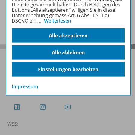
Dienste gesammelt haben. Durch Betätigen des
Buttons „Alle akzeptieren" willigen Sie in diese
Datenerhebung gemäss Art. 6 Abs. 1 S. 1 a)
DSGVO ein.
…
Weiterlesen
Benachrichtigungs-Service
Alle akzeptieren
Alle ablehnen
Einstellungen bearbeiten
Folgen Sie uns auf Social Media
Impressum
Schubi:
WSS: