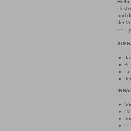
Hello 
illus
und d
der V
Festig
AUFG
da
Bi
Fa
Re
INHA
bod
cl
nu
co