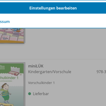
Einstellungen bearbeiten
Lieferbar
essum
miniLÜK
Kindergarten/
Vorschule
978-
Vorschulkinder 1
Lieferbar