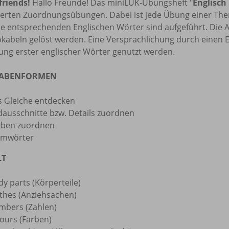
friends!
Hallo Freunde! Das miniLÜK-Übungsheft "
Englisch
trierten Zuordnungsübungen. Dabei ist jede Übung einer Th
ie entsprechenden Englischen Wörter sind aufgeführt. Die
okabeln gelöst werden. Eine Versprachlichung durch einen
ung erster englischer Wörter genutzt werden.
ABENFORMEN
s Gleiche entdecken
ldausschnitte bzw. Details zuordnen
rben zuordnen
imwörter
LT
y parts (Körperteile)
othes (Anziehsachen)
mbers (Zahlen)
lours (Farben)