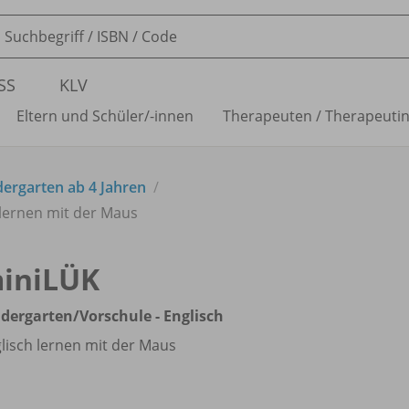
SS
KLV
Eltern und Schüler/
-innen
Therapeuten /
Therapeuti
ergarten ab 4 Jahren
h lernen mit der Maus
iniLÜK
ndergarten/
Vorschule - Englisch
lisch lernen mit der Maus