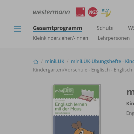
Gesamtprogramm
Schubi
W
Kleinkinderzieher/
-innen
Lehrpersonen
miniLÜK
miniLÜK-Übungshefte - Kind
Kindergarten/
Vorschule - Englisch - Englisc
m
Ki
Eng