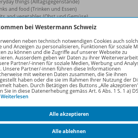
eryday things (Alltagsgegenstände)
inks and food (Trinken und Essen)
uits and vegetables (Obst und Gemüse)
 the house (im Haus)
kommen bei Westermann Schweiz
bbies (Hobbys)
erwenden neben technisch notwendigen Cookies auch solc
earbeitung dieses Übungsheftes wird das miniLÜK-Kontrollg
e und Anzeigen zu personalisieren, Funktionen für soziale 
ten zu können und die Zugriffe auf unserer Webseite zu
sieren. Ausserdem geben wir Daten zu ihrer Weiterverarbei
rfahren Sie mehr über die Reihe
sere Partner/-innen für soziale Medien, Werbung und Analy
r. Unsere Partner/-innen führen diese Informationen
cherweise mit weiteren Daten zusammen, die Sie ihnen
tgestellt haben oder die sie im Rahmen Ihrer Nutzung der D
melt haben. Durch Betätigen des Buttons „Alle akzeptieren
hörige Produkte
en Sie in diese Datenerhebung gemäss Art. 6 Abs. 1 S. 1 a) 
…
Weiterlesen
Alle akzeptieren
miniLÜK
Kindergarten/
Vorschule
978-
Alle ablehnen
Die Vorschulolympiade mit der Maus