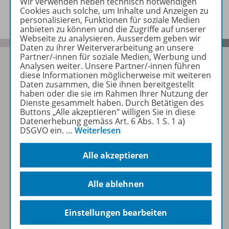
Benachrichtigungs-Service
Wir verwenden neben technisch notwendigen
Cookies auch solche, um Inhalte und Anzeigen zu
personalisieren, Funktionen für soziale Medien
anbieten zu können und die Zugriffe auf unserer
Webseite zu analysieren. Ausserdem geben wir
Daten zu ihrer Weiterverarbeitung an unsere
Partner/-innen für soziale Medien, Werbung und
Analysen weiter. Unsere Partner/-innen führen
diese Informationen möglicherweise mit weiteren
Daten zusammen, die Sie ihnen bereitgestellt
Folgen Sie uns auf Social Media
haben oder die sie im Rahmen Ihrer Nutzung der
Dienste gesammelt haben. Durch Betätigen des
Buttons „Alle akzeptieren" willigen Sie in diese
Schubi:
Datenerhebung gemäss Art. 6 Abs. 1 S. 1 a)
DSGVO ein.
…
Weiterlesen
Alle akzeptieren
WSS:
Alle ablehnen
Einstellungen bearbeiten