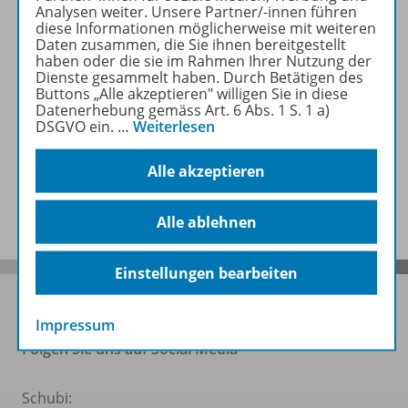
Analysen weiter. Unsere Partner/-innen führen
diese Informationen möglicherweise mit weiteren
Daten zusammen, die Sie ihnen bereitgestellt
Beschreibung
haben oder die sie im Rahmen Ihrer Nutzung der
Dienste gesammelt haben. Durch Betätigen des
Buttons „Alle akzeptieren" willigen Sie in diese
Datenerhebung gemäss Art. 6 Abs. 1 S. 1 a)
Zugehörige Produkte
DSGVO ein.
…
Weiterlesen
Alle akzeptieren
Benachrichtigungs-Service
Alle ablehnen
Einstellungen bearbeiten
Impressum
Folgen Sie uns auf Social Media
Schubi: