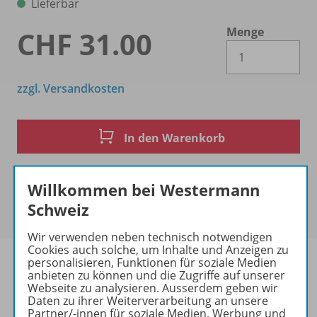
Lieferbar
Menge
CHF 31.00
Es 
zzgl. Versandkosten
In den Warenkorb
Willkommen bei Westermann
Schweiz
Wir verwenden neben technisch notwendigen
Cookies auch solche, um Inhalte und Anzeigen zu
personalisieren, Funktionen für soziale Medien
anbieten zu können und die Zugriffe auf unserer
Webseite zu analysieren. Ausserdem geben wir
Daten zu ihrer Weiterverarbeitung an unsere
Produktinformationen
Partner/-innen für soziale Medien, Werbung und