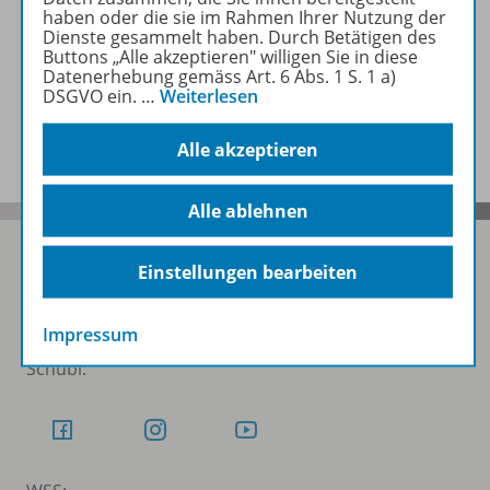
haben oder die sie im Rahmen Ihrer Nutzung der
Zugehörige Produkte
Dienste gesammelt haben. Durch Betätigen des
Buttons „Alle akzeptieren" willigen Sie in diese
Datenerhebung gemäss Art. 6 Abs. 1 S. 1 a)
DSGVO ein.
…
Weiterlesen
Benachrichtigungs-Service
Alle akzeptieren
Alle ablehnen
Einstellungen bearbeiten
Folgen Sie uns auf Social Media
Impressum
Schubi: