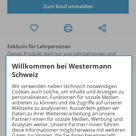
Zum Kauf anmelden
Exklusiv für Lehrpersonen
Dieses Produkt darf nur von Lehrpersonen und
Erzieher/-innen erworben werden.
Willkommen bei Westermann
Schweiz
Wir verwenden neben technisch notwendigen
Cookies auch solche, um Inhalte und Anzeigen zu
personalisieren, Funktionen für soziale Medien
Produktinformationen
anbieten zu können und die Zugriffe auf unserer
Webseite zu analysieren. Ausserdem geben wir
Daten zu ihrer Weiterverarbeitung an unsere
Partner/-innen für soziale Medien, Werbung und
Beschreibung
Analysen weiter. Unsere Partner/-innen führen
diese Informationen möglicherweise mit weiteren
Daten zusammen, die Sie ihnen bereitgestellt