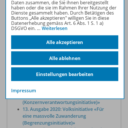
Daten zusammen, die Sie ihnen bereitgestellt
21. Ausgabe 2024: Prämien-Entlastungs-
haben oder die sie im Rahmen Ihrer Nutzung der
Dienste gesammelt haben. Durch Betätigen des
Initiative
Buttons „Alle akzeptieren" willigen Sie in diese
20. Ausgabe 2024: 13. AHV Rente
Datenerhebung gemäss Art. 6 Abs. 1 S. 1 a)
19. Ausgabe 2023: OECD-Mindeststeuer
DSGVO ein.
…
Weiterlesen
18. Ausgabe 2022: AHV 21
17. Ausgabe 2022: Frontex-Referendum
Alle akzeptieren
16. Ausgabe 2021: Volksinitiative «Löhne
entlasten, Kapital gerecht besteuern»
Alle ablehnen
(inoffiziell «99 %-Initiative»)
15. Ausgabe 2021: Freihandelsabkommen
Einstellungen bearbeiten
Schweiz – Indonesien
14. Ausgabe 2020: Volksinitiative «Für
verantwortungsvolle Unternehmen – zum
Impressum
Schutz von Mensch und Umwelt
(Konzernverantwortungsinitiative)»
13. Ausgabe 2020: Volksinitiative «Für
eine massvolle Zuwanderung
(Begrenzungsinitiative)»