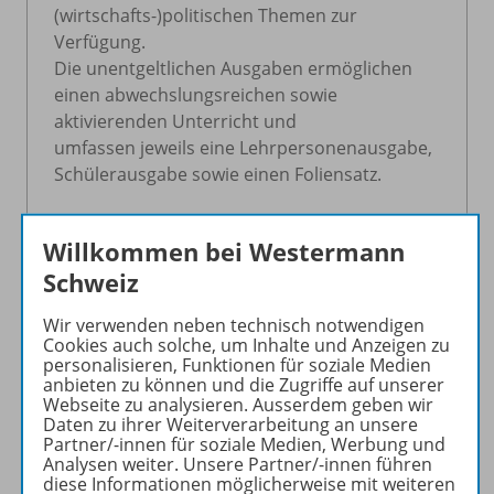
(wirtschafts-)politischen Themen zur
Verfügung.
Die unentgeltlichen Ausgaben ermöglichen
einen abwechslungsreichen sowie
aktivierenden Unterricht und
umfassen jeweils eine Lehrpersonenausgabe,
Schülerausgabe sowie einen Foliensatz.
Wir wünschen Ihnen interessante Lektionen!
Willkommen bei Westermann
Schweiz
26. Ausgabe 2026: Keine 10-Millionen-
Schweiz! (Nachhaltigkeitsinitiative)
Wir verwenden neben technisch notwendigen
25. Ausgabe 2026: Individualbesteuerung
Cookies auch solche, um Inhalte und Anzeigen zu
24. Ausgabe 2025: Juso-Initiative
personalisieren, Funktionen für soziale Medien
anbieten zu können und die Zugriffe auf unserer
23. Ausgabe 2025: Systemwechsel bei der
Webseite zu analysieren. Ausserdem geben wir
Wohneigentumsbesteuerung
Daten zu ihrer Weiterverarbeitung an unsere
(Eigenmietwert)
Partner/-innen für soziale Medien, Werbung und
Analysen weiter. Unsere Partner/-innen führen
22. Ausgabe 2024: Reform der beruflichen
diese Informationen möglicherweise mit weiteren
Vorsorge