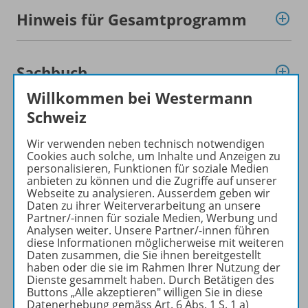
Hinweis für Gesamtprogramm
Sachbuch
Willkommen bei Westermann
Schweiz
Digitale Lehr- und Lernplattform
Wir verwenden neben technisch notwendigen
Cookies auch solche, um Inhalte und Anzeigen zu
personalisieren, Funktionen für soziale Medien
Kantonale Begleithefte
anbieten zu können und die Zugriffe auf unserer
Webseite zu analysieren. Ausserdem geben wir
Daten zu ihrer Weiterverarbeitung an unsere
Partner/-innen für soziale Medien, Werbung und
Konzept
Analysen weiter. Unsere Partner/-innen führen
diese Informationen möglicherweise mit weiteren
Daten zusammen, die Sie ihnen bereitgestellt
haben oder die sie im Rahmen Ihrer Nutzung der
Dienste gesammelt haben. Durch Betätigen des
Benachrichtigungs-Service
Buttons „Alle akzeptieren" willigen Sie in diese
Datenerhebung gemäss Art. 6 Abs. 1 S. 1 a)