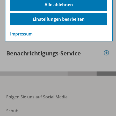
Alle ablehnen
Video
Einstellungen bearbeiten
Empfehlungen der Redaktion
Impressum
Benachrichtigungs-Service
Folgen Sie uns auf Social Media
Schubi: